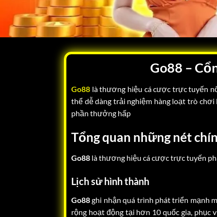
Go88 – Cổn
Go88
là thương hiệu cá cược trực tuyến nổ
thể dễ dàng trải nghiệm hàng loạt trò chơi 
phần thưởng hấp
Tổng quan những nét chí
Go88
là thương hiệu cá cược trực tuyến phá
Lịch sử hình thành
Go88
ghi nhận quá trình phát triển mạnh m
rộng hoạt động tại hơn 10 quốc gia, phục 