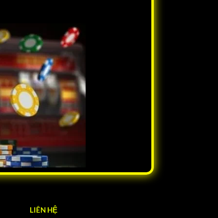
LIÊN HỆ