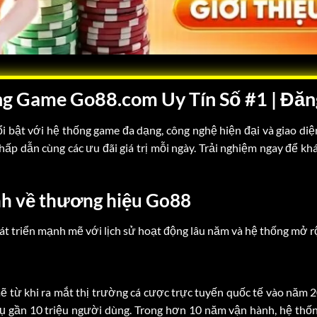
g Game Go88.com Uy Tín Số #1 | Đăn
i bật với hệ thống game đa dạng, công nghệ hiện đại và giao diệ
hấp dẫn cùng các ưu đãi giá trị mỗi ngày. Trải nghiệm ngay để kh
nh về thương hiệu Go88
t triển mạnh mẽ với lịch sử hoạt động lâu năm và hệ thống mở rộ
ẽ từ khi ra mắt thị trường cá cược trực tuyến quốc tế vào năm 
vụ gần 10 triệu người dùng. Trong hơn 10 năm vận hành, hệ thố