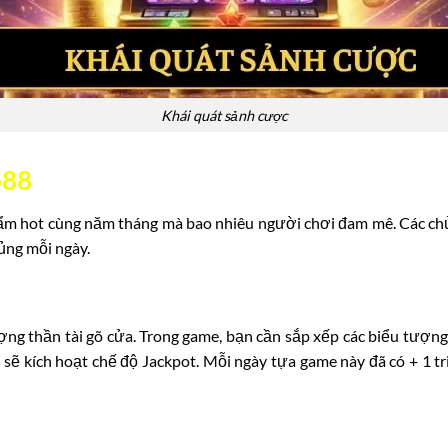
Khái quát sảnh cược
o88
ẩm hot cùng năm tháng mà bao nhiêu người chơi đam mê. Các chủ
hủng mỗi ngày.
ng thần tài gõ cửa. Trong game, bạn cần sắp xếp các biểu tượng
i sẽ kích hoạt chế độ Jackpot. Mỗi ngày tựa game này đã có + 1 