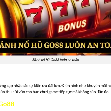
Sảnh nổ hũ Go88 luôn an toàn
ừng cập nhật các sự kiện ưu đãi lớn. Điển hình như khuyến mãi 
uồn thu hồi vốn cho bạn chơi game tiếp tục mà không cần đắn đo.
 Go88