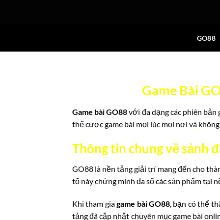
Bỏ
qua
nội
GO88
dung
Game Bài GO
Game bài GO88
với đa dạng các phiên bản 
thể cược game bài mọi lúc mọi nơi và khôn
Thông tin chung về sảnh 
GO88 là nền tảng giải trí mang đến cho thà
tố này chứng minh đa số các sản phẩm tại n
Khi tham gia
game bài GO88
, bạn có thể t
tảng đã cập nhật chuyên mục game bài onlin