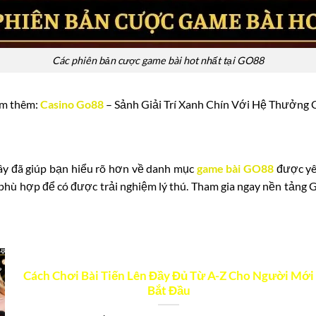
Các phiên bản cược game bài hot nhất tại GO88
m thêm:
Casino Go88
– Sảnh Giải Trí Xanh Chín Với Hệ Thưởng 
ây đã giúp bạn hiểu rõ hơn về danh mục
game bài GO88
được yêu
 phù hợp để có được trải nghiệm lý thú. Tham gia ngay nền tảng G
Cách Chơi Bài Tiến Lên Đầy Đủ Từ A-Z Cho Người Mới
Bắt Đầu