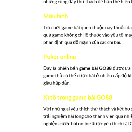
nhưng cũng đầy thử thách để bạn thể hiện k
Mậu binh
Trò chơi game bài quen thuộc này thuộc dan
quả game không chỉ lệ thuộc vào yếu tố ma
phân định qua độ mạnh của các chi bài.
Poker online
Đây là phiên bản
game bài GO88
được ưa c
game thủ có thể cược bài ở nhiều cấp độ k
giàu hấp dẫn.
Xì tố trong game bài GO88
Với những ai yêu thích thử thách và kết hợ
trải nghiệm hài lòng cho thành viên qua nh
nghiệm cược bài online được yêu thích tại