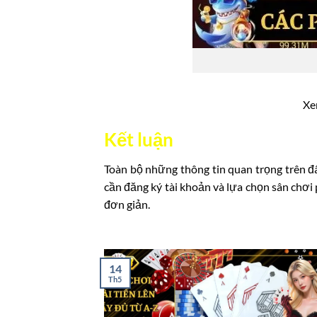
Xe
Kết luận
Toàn bộ những thông tin quan trọng trên đ
cần đăng ký tài khoản và lựa chọn sân chơi
đơn giản.
14
Th5