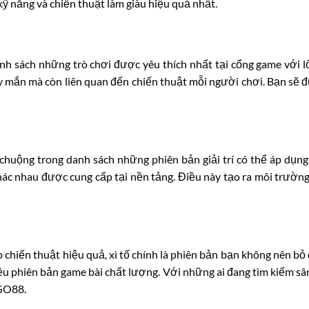
ỹ năng và chiến thuật làm giàu hiệu quả nhất.
h sách những trò chơi được yêu thích nhất tại cổng game với lố
y mắn mà còn liên quan đến chiến thuật mỗi người chơi. Bạn sẽ đ
huộng trong danh sách những phiên bản giải trí có thể áp dụng
hác nhau được cung cấp tại nền tảng. Điều này tạo ra môi trường
p chiến thuật hiệu quả, xì tố chính là phiên bản bạn không nên b
iều phiên bản game bài chất lượng. Với những ai đang tìm kiếm sâ
 GO88.