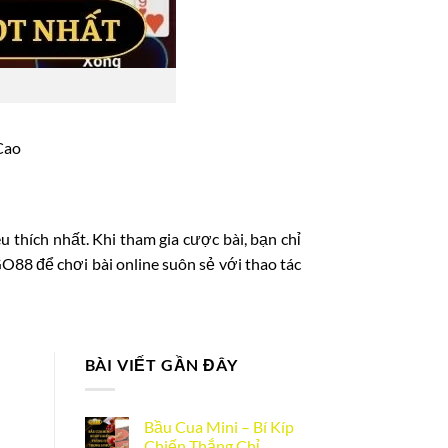
Cao
 thích nhất. Khi tham gia cược bài, bạn chỉ
O88 để chơi bài online suôn sẻ với thao tác
BÀI VIẾT GẦN ĐÂY
Bầu Cua Mini – Bí Kíp
Chiến Thắng Chỉ