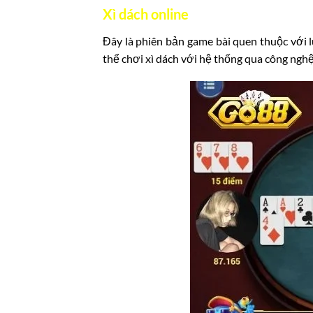
Xì dách online
Đây là phiên bản game bài quen thuộc với l
thể chơi xì dách với hệ thống qua công ngh