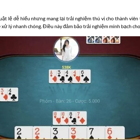
uật lệ dễ hiểu nhưng mang lại trải nghiệm thú vị cho thành viên 
ệ xử lý nhanh chóng. Điều này đảm bảo trải nghiệm minh bạch cho