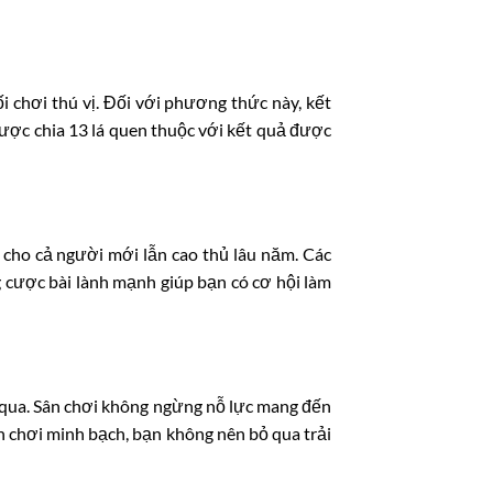
i chơi thú vị. Đối với phương thức này, kết
ược chia 13 lá quen thuộc với kết quả được
 cho cả người mới lẫn cao thủ lâu năm. Các
 cược bài lành mạnh giúp bạn có cơ hội làm
ỏ qua. Sân chơi không ngừng nỗ lực mang đến
n chơi minh bạch, bạn không nên bỏ qua trải