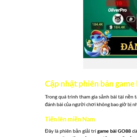
Cập nhật phiên bản game
Trong quá trình tham gia sảnh bài tại nền 
đánh bài của người chơi không bao giờ bị n
Tiến lên miền Nam
Đây là phiên bản giải trí
game bài GO88
dà