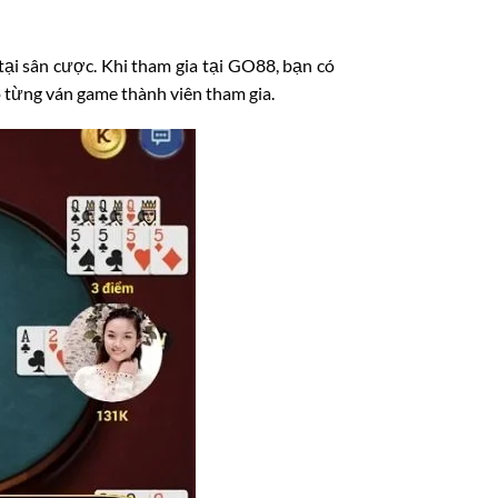
tại sân cược. Khi tham gia tại GO88, bạn có
 từng ván game thành viên tham gia.