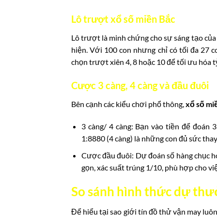
Lô trượt xổ số miền Bắc
Lô trượt là minh chứng cho sự sáng tạo của
hiện. Với 100 con nhưng chỉ có tối đa 27 c
chọn trượt xiên 4, 8 hoặc 10 để tối ưu hóa t
Cược 3 càng, 4 càng và đầu đuôi
Bên cạnh các kiểu chơi phổ thông,
xổ số mi
3 càng/ 4 càng: Bạn vào tiền để đoán 3 
1:8880 (4 càng) là những con đủ sức thay 
Cược đầu đuôi: Dự đoán số hàng chục hoặ
gọn, xác suất trúng 1/10, phù hợp cho vi
So sánh hình thức dự thưở
Để hiểu tại sao giới tín đồ thử vận may luô