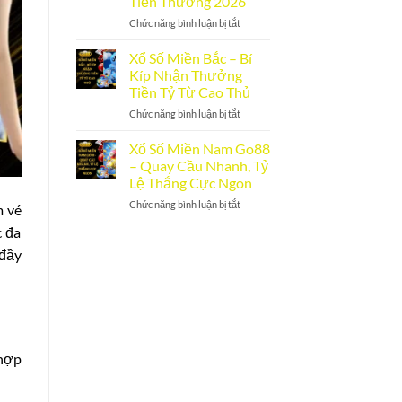
Tiền Thưởng 2026
Nghiệm
5
Chức năng bình luận bị tắt
ở
Game
Phút
Dàn
Bài
Đề
Đổi
Xổ Số Miền Bắc – Bí
3
Thưởng
Kíp Nhận Thưởng
Càng
Triệu
Tiền Tỷ Từ Cao Thủ
–
Đô
Chức năng bình luận bị tắt
ở
Bí
Xổ
Kíp
Số
Giúp
Xổ Số Miền Nam Go88
Miền
Bạn
– Quay Cầu Nhanh, Tỷ
Bắc
Ẵm
Lệ Thắng Cực Ngon
–
Trọn
Chức năng bình luận bị tắt
ở
Bí
Tiền
m vé
Xổ
Kíp
Thưởng
c đa
Số
Nhận
2026
Miền
Thưởng
 đầy
Nam
Tiền
Go88
Tỷ
–
Từ
Quay
Cao
Cầu
Thủ
Nhanh,
 hợp
Tỷ
Lệ
Thắng