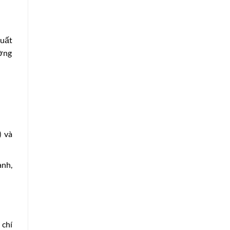
xuất
ường
) và
anh,
 chí