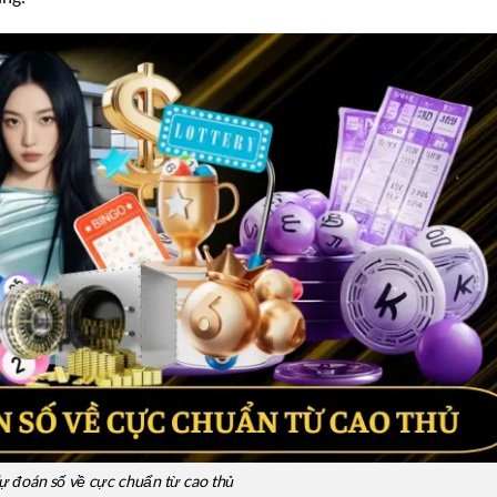
 đoán số về cực chuẩn từ cao thủ