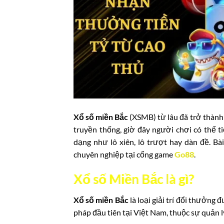
Xổ số miền Bắc
(XSMB) từ lâu đã trở thành 
truyền thống, giờ đây người chơi có thể 
dạng như lô xiên, lô trượt hay dàn đề. B
chuyên nghiệp tại cổng game
Go88
.
Xổ số Miền Bắc là gì?
Xổ số miền Bắc
là loại giải trí đổi thưởng
pháp đầu tiên tại Việt Nam, thuộc sự quản l