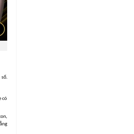
 số.
e có
con,
hẳng