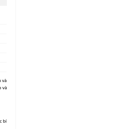
u và
p và
c bí