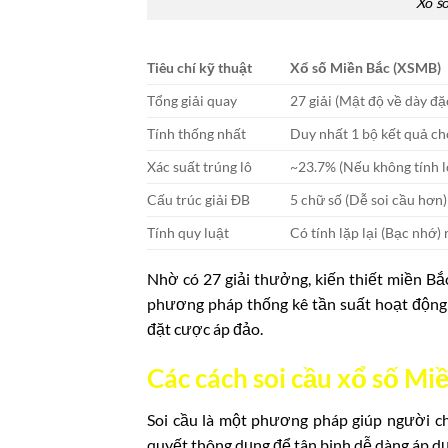
Xổ số
Tiêu chí kỹ thuật
Xổ số Miền Bắc (XSMB)
Tổng giải quay
27 giải (Mật độ về dày đặ
Tính thống nhất
Duy nhất 1 bộ kết quả ch
Xác suất trúng lô
~23.7% (Nếu không tính l
Cấu trúc giải ĐB
5 chữ số (Dễ soi cầu hơn)
Tính quy luật
Có tính lặp lại (Bạc nhớ) 
Nhờ có 27 giải thưởng, kiến thiết miền Bắc
phương pháp thống kê tần suất hoạt động c
đặt cược áp đảo.
Các cách soi cầu xổ số Mi
Soi cầu là một phương pháp giúp người ch
quyết thông dụng để tân binh dễ dàng áp d