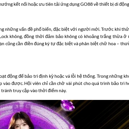
hướng kết nối hoặc ưu tiên tải ứng dụng GO88 về thiết bị di động
ong những vấn đề phổ biến, đặc biệt với người mới. Trước khi thử 
 Lock không, đồng thời đảm bảo không có khoảng trắng thừa ở
 bạn cũng cần điền đúng ký tự đặc biệt và phân biệt chữ hoa – th
t động để bảo trì định kỳ hoặc vá lỗi hệ thống. Trong những k
 vào được. Hội viên chỉ cần chờ vài phút cho quá trình bảo trì 
 tránh truy cập vào thời điểm này.