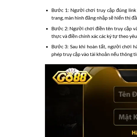
Bước 1: Người chơi truy cập đúng lin
trang, màn hình đăng nhập sẽ hiển thị đầy
Bước 2: Người chơi điền tên truy cập v
thực và điền chính xác các ký tự theo yê
Bước 3: Sau khi hoàn tất, người chơi 
phép truy cập vào tài khoản nếu thông ti