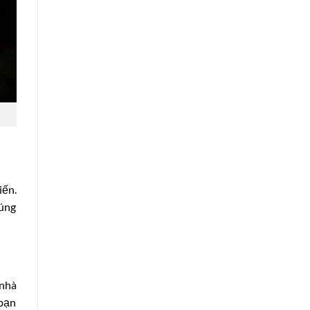
iến.
đúng
 nhà
 bạn