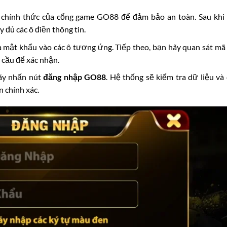
k chính thức của cổng game GO88 để đảm bảo an toàn. Sau kh
 đủ các ô điền thông tin.
à mật khẩu vào các ô tương ứng. Tiếp theo, bạn hãy quan sát mã
u cầu để xác nhận.
hãy nhấn nút
đăng nhập GO88
. Hệ thống sẽ kiểm tra dữ liệu và
n chính xác.