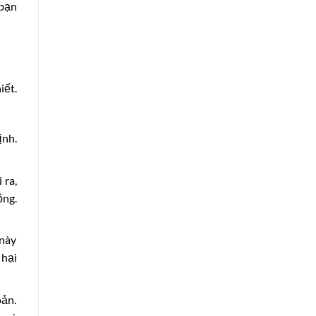
 bạn
iết.
ịnh.
 ra,
ộng.
 này
 hại
oản.