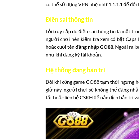
có thể sử dụng VPN nhẹ như 1.1.1.1 để đổi 
Điền sai thông tin
Lỗi truy cập do điền sai thông tin là một tr
người chơi nên kiểm tra xem có bật Caps
hoặc cuối tên
đăng nhập GO88
. Ngoài ra,
như khi đăng ký tài khoản.
Hệ thống đang bảo trì
Đôi khi cổng game GO88 tạm thời ngừng hoạ
giờ này, người chơi sẽ không thể đăng nhập
tất hoặc liên hệ CSKH để nắm lịch bảo trì và