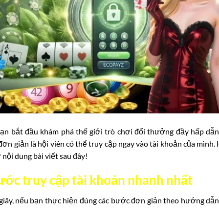
ạn bắt đầu khám phá thế giới trò chơi đổi thưởng đầy hấp dẫn
ơn giản là hội viên có thể truy cập ngay vào tài khoản của mình.
 nội dung bài viết sau đây!
ớc truy cập tài khoản nhanh nhất
 giây, nếu bạn thực hiện đúng các bước đơn giản theo hướng dẫn