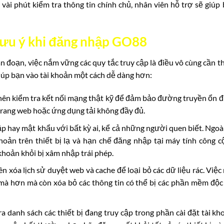
ài phút kiểm tra thông tin chính chủ, nhân viên hỗ trợ sẽ giúp
lưu ý khi đăng nhập GO88
n đoạn, việc nắm vững các quy tắc truy cập là điều vô cùng cần th
iúp bạn vào tài khoản một cách dễ dàng hơn:
nên kiểm tra kết nối mạng thật kỹ để đảm bảo đường truyền ổn đ
rang web hoặc ứng dụng tải không đầy đủ.
p hay mật khẩu với bất kỳ ai, kể cả những người quen biết. Ngoài
hoản trên thiết bị lạ và hạn chế đăng nhập tại máy tính công c
khoản khỏi bị xâm nhập trái phép.
 xóa lịch sử duyệt web và cache để loại bỏ các dữ liệu rác. Việc
à hơn mà còn xóa bỏ các thông tin có thể bị các phần mềm độc
 danh sách các thiết bị đang truy cập trong phần cài đặt tài kh