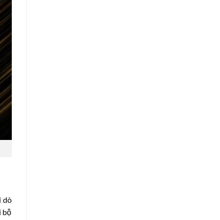
i dò
i bộ