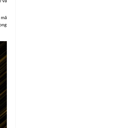
y và
n mã
rong