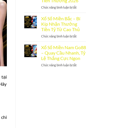
Tiền Thưởng 2026
Nghiệm
5
Chức năng bình luận bị tắt
ở
Game
Phút
Dàn
Bài
Đề
Đổi
Xổ Số Miền Bắc – Bí
3
Thưởng
Kíp Nhận Thưởng
Càng
Triệu
Tiền Tỷ Từ Cao Thủ
–
Đô
Chức năng bình luận bị tắt
ở
Bí
Xổ
Kíp
Số
Giúp
Xổ Số Miền Nam Go88
Miền
Bạn
– Quay Cầu Nhanh, Tỷ
Bắc
Ẵm
Lệ Thắng Cực Ngon
–
Trọn
Chức năng bình luận bị tắt
ở
Bí
Tiền
Xổ
Kíp
Thưởng
Số
Nhận
2026
 tại
Miền
Thưởng
 Hãy
Nam
Tiền
Go88
Tỷ
–
Từ
Quay
Cao
Cầu
Thủ
Nhanh,
Tỷ
 chi
Lệ
Thắng