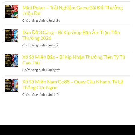
Bầu
Cua
Mini Poker – Trải Nghiệm Game Bài Đổi Thưởng
Mini
Triệu Đô
–
Chức năng bình luận bị tắt
ở
Bí
Mini
Kíp
Poker
Dàn Đề 3 Càng – Bí Kíp Giúp Bạn Ẵm Trọn Tiền
Chiến
–
Thắng
Thưởng 2026
Trải
Chỉ
Chức năng bình luận bị tắt
ở
Nghiệm
Trong
Dàn
Game
5
Đề
Xổ Số Miền Bắc – Bí Kíp Nhận Thưởng Tiền Tỷ Từ
Bài
Phút
3
Đổi
Cao Thủ
Càng
Thưởng
Chức năng bình luận bị tắt
ở
–
Triệu
Xổ
Bí
Đô
Số
Xổ Số Miền Nam Go88 – Quay Cầu Nhanh, Tỷ Lệ
Kíp
Miền
Giúp
Thắng Cực Ngon
Bắc
Bạn
Chức năng bình luận bị tắt
ở
–
Ẵm
Xổ
Bí
Trọn
Số
Kíp
Tiền
Miền
Nhận
Thưởng
Nam
Thưởng
2026
Go88
Tiền
–
Tỷ
Quay
Từ