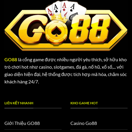
Cầu
Cao
Nhanh,
Thủ
Tỷ
Lệ
Thắng
Cực
Ngon
GO88
là cổng game được nhiều người yêu thích, sở hữu kho
trò chơi hot như casino, slotgames, đá gà, nổ hũ, xổ số,... với
giao diện hiện đại, hệ thống được tích hợp mã hóa, chăm sóc
khách hàng 24/7.
LIÊN KẾT NHANH
KHO GAME HOT
Giới Thiệu GO88
Casino Go88