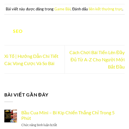
Bài viết này được đăng trong
Game Bài
. Đánh dấu
liên kết thường trực
.
SEO
Cách Chơi Bài Tiến Lên Đầy
Xì Tố | Hướng Dẫn Chi Tiết
Đủ Từ A-Z Cho Người Mới
Các Vòng Cược Và So Bài
Bắt Đầu
BÀI VIẾT GẦN ĐÂY
Bầu Cua Mini – Bí Kíp Chiến Thắng Chỉ Trong 5
Phút
Chức năng bình luận bị tắt
ở