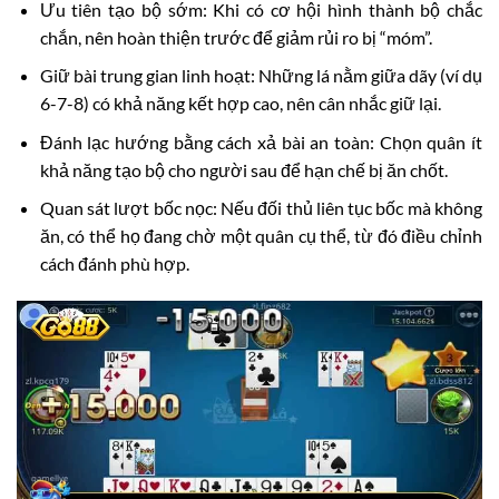
Ưu tiên tạo bộ sớm: Khi có cơ hội hình thành bộ chắc
chắn, nên hoàn thiện trước để giảm rủi ro bị “móm”.
Giữ bài trung gian linh hoạt: Những lá nằm giữa dãy (ví dụ
6-7-8) có khả năng kết hợp cao, nên cân nhắc giữ lại.
Đánh lạc hướng bằng cách xả bài an toàn: Chọn quân ít
khả năng tạo bộ cho người sau để hạn chế bị ăn chốt.
Quan sát lượt bốc nọc: Nếu đối thủ liên tục bốc mà không
ăn, có thể họ đang chờ một quân cụ thể, từ đó điều chỉnh
cách đánh phù hợp.