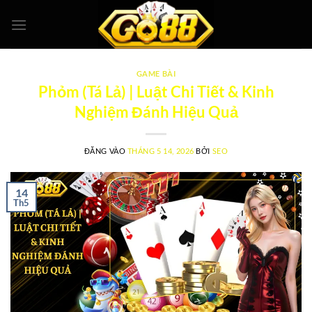
Bỏ
qua
nội
dung
GAME BÀI
Phỏm (Tá Lả) | Luật Chi Tiết & Kinh
Nghiệm Đánh Hiệu Quả
ĐĂNG VÀO
THÁNG 5 14, 2026
BỞI
SEO
14
Th5