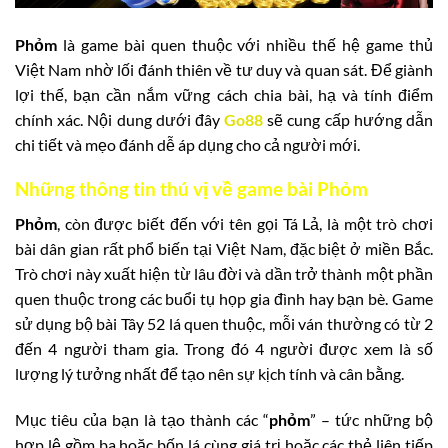
Phỏm
là game bài quen thuộc với nhiều thế hệ game thủ
Việt Nam nhờ lối đánh thiên về tư duy và quan sát. Để giành
lợi thế, bạn cần nắm vững cách chia bài, hạ và tính điểm
chính xác. Nội dung dưới đây
Go88
sẽ cung cấp hướng dẫn
chi tiết và mẹo đánh dễ áp dụng cho cả người mới.
Những thông tin thú vị về game bài Phỏm
Phỏm
, còn được biết đến với tên gọi Tá Lả, là một trò chơi
bài dân gian rất phổ biến tại Việt Nam, đặc biệt ở miền Bắc.
Trò chơi này xuất hiện từ lâu đời và dần trở thành một phần
quen thuộc trong các buổi tụ họp gia đình hay bạn bè. Game
sử dụng bộ bài Tây 52 lá quen thuộc, mỗi ván thường có từ 2
đến 4 người tham gia. Trong đó 4 người được xem là số
lượng lý tưởng nhất để tạo nên sự kịch tính và cân bằng.
Mục tiêu của bạn là tạo thành các “
phỏm
” – tức những bộ
hợp lệ gồm ba hoặc bốn lá cùng giá trị hoặc các thẻ liên tiếp