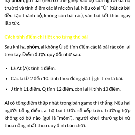
hạ
phỏm
, gửi bài (nếu có thể ghép vào bộ của người đã hạ
trước) và tính điểm các lá rác còn lại. Nếu có ai “Ù” (tất cả bài
đều tạo thành bộ, không còn bài rác), ván bài kết thúc ngay
lập tức.
Cách tính điểm chi tiết cho từng thẻ bài
Sau khi hạ
phỏm
, ai không Ù sẽ tính điểm các lá bài rác còn lại
trên tay. Điểm được quy đổi như sau:
Lá Át (A): tính 1 điểm.
Các lá từ 2 đến 10: tính theo đúng giá trị ghi trên lá bài.
J tính 11 điểm, Q tính 12 điểm, còn lại K tính 13 điểm.
Ai có tổng điểm thấp nhất trong bàn game thì thắng. Nếu hai
người bằng điểm, ai hạ bài trước sẽ xếp trên. Trường hợp
không có bộ nào (gọi là “móm”), người chơi thường bị xử
thua nặng nhất theo quy định bàn chơi.