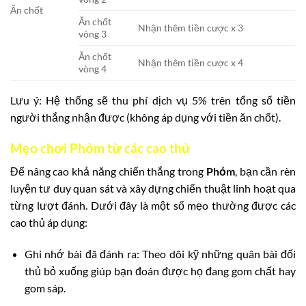
Ăn chốt
Ăn chốt
Nhận thêm tiền cược x 3
vòng 3
Ăn chốt
Nhận thêm tiền cược x 4
vòng 4
Lưu ý: Hệ thống sẽ thu phí dịch vụ 5% trên tổng số tiền
người thắng nhận được (không áp dụng với tiền ăn chốt).
Mẹo chơi Phỏm từ các cao thủ
Để nâng cao khả năng chiến thắng trong
Phỏm
, bạn cần rèn
luyện tư duy quan sát và xây dựng chiến thuật linh hoạt qua
từng lượt đánh. Dưới đây là một số mẹo thường được các
cao thủ áp dụng:
Ghi nhớ bài đã đánh ra: Theo dõi kỹ những quân bài đối
thủ bỏ xuống giúp bạn đoán được họ đang gom chất hay
gom sáp.