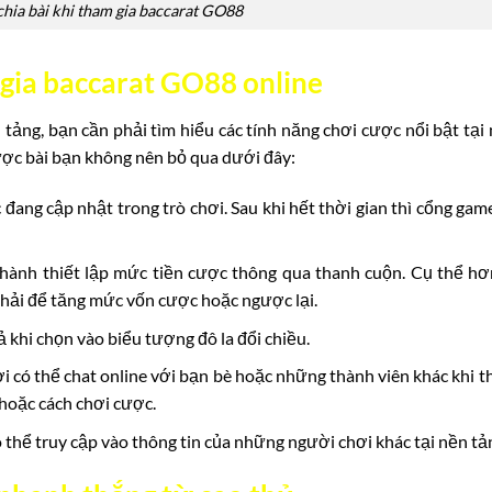
 chia bài khi tham gia baccarat GO88
 gia baccarat GO88 online
n tảng, bạn cần phải tìm hiểu các tính năng chơi cược nổi bật tại
ợc bài bạn không nên bỏ qua dưới đây:
đang cập nhật trong trò chơi. Sau khi hết thời gian thì cổng gam
 hành thiết lập mức tiền cược thông qua thanh cuộn. Cụ thể hơ
phải để tăng mức vốn cược hoặc ngược lại.
 khi chọn vào biểu tượng đô la đổi chiều.
i có thể chat online với bạn bè hoặc những thành viên khác khi 
hoặc cách chơi cược.
 thể truy cập vào thông tin của những người chơi khác tại nền tả