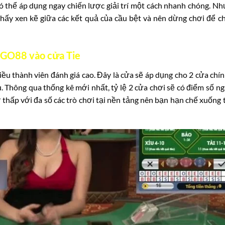
 có thể áp dụng ngay chiến lược giải trí một cách nhanh chóng. N
thấy xen kẽ giữa các kết quả của cầu bệt và nên dừng chơi để c
t GO88 vào cửa Tie
ều thành viên đánh giá cao. Đây là cửa sẽ áp dụng cho 2 cửa chín
. Thông qua thống kê mới nhất, tỷ lệ 2 cửa chơi sẽ có điểm số n
ỳ thấp với đa số các trò chơi tại nền tảng nên bạn hạn chế xuống 