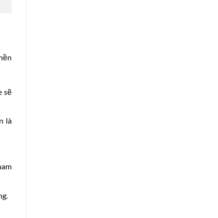
 nền
e sẽ
n là
tham
ng.