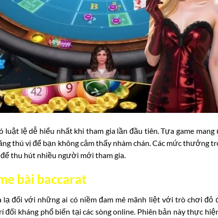
ó luật lệ dễ hiểu nhất khi tham gia lần đầu tiên. Tựa game mang
năng thú vị để bạn không cảm thấy nhàm chán. Các mức thưởng t
 để thu hút nhiều người mới tham gia.
me bài baccarat
a lạ đối với những ai có niềm đam mê mãnh liệt với trò chơi đỏ 
í đối kháng phổ biến tại các sòng online. Phiên bản này thực hiệ