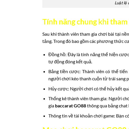
Luật lệ
Tính năng chung khi tham
Sau khi thành viên tham gia chơi bài tại nề
tảng. Trong đó bao gồm các phương thức cư
Đồng hồ: Đây là tính năng thể hiện cược 
tự động đóng kết quả.
Bảng tiền cược: Thành viên có thể tiến
người chơi kéo thanh cuộn từ trái sang 
Hủy cược: Người chơi có thể hủy kết quả
Thống kê thành viên tham gia: Người chơ
gia
baccarat GO88
thông qua bảng chat 
Thông tin về tài khoản chơi game: Bạn có