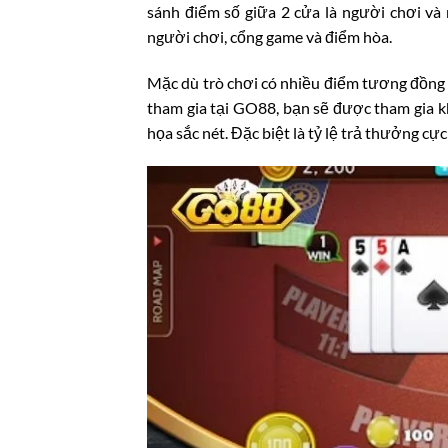
sánh điểm số giữa 2 cửa là người chơi và
người chơi, cổng game và điểm hòa.
Mặc dù trò chơi có nhiều điểm tương đồng v
tham gia tại GO88, bạn sẽ được tham gia k
họa sắc nét. Đặc biệt là tỷ lệ trả thưởng cự