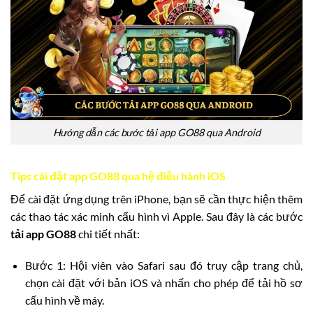
Hướng dẫn các bước tải app GO88 qua Android
Tips cài đặt app GO88 qua hệ điều hành iOS
Để cài đặt ứng dụng trên iPhone, bạn sẽ cần thực hiện thêm
các thao tác xác minh cấu hình vì Apple. Sau đây là các bước
tải app GO88
chi tiết nhất:
Bước 1: Hội viên vào Safari sau đó truy cập trang chủ,
chọn cài đặt với bản iOS và nhấn cho phép để tải hồ sơ
cấu hình về máy.