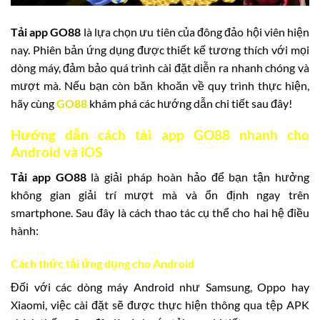
Tải app GO88
là lựa chọn ưu tiên của đông đảo hội viên hiện
nay. Phiên bản ứng dụng được thiết kế tương thích với mọi
dòng máy, đảm bảo quá trình cài đặt diễn ra nhanh chóng và
mượt mà. Nếu bạn còn băn khoăn về quy trình thực hiện,
hãy cùng
GO88
khám phá các hướng dẫn chi tiết sau đây!
Hướng dẫn cách tải app GO88 nhanh cho
Android và iOS
Tải app GO88
là giải pháp hoàn hảo để bạn tận hưởng
không gian giải trí mượt mà và ổn định ngay trên
smartphone. Sau đây là cách thao tác cụ thể cho hai hệ điều
hành:
Cách thức tải ứng dụng cho Android
Đối với các dòng máy Android như Samsung, Oppo hay
Xiaomi, việc cài đặt sẽ được thực hiện thông qua tệp APK