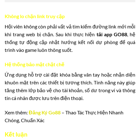
Không lo chặn link truy cập
Hội viên không còn phải vất vả tìm kiếm đường link mới mỗi
khi trang web bị chặn. Sau khi thực hiện
tải app GO88
, hệ
thống tự động cập nhật hướng kết nối dự phòng để quá
trình vào game luôn thông suốt.
Hệ thống bảo mật chặt chẽ
Ứng dụng hỗ trợ cài đặt khóa bằng vân tay hoặc nhận diện
khuôn mặt trên các thiết bị tương thích. Tính năng này giúp
tăng thêm lớp bảo vệ cho tài khoản, số dư trong ví và thông
tin cá nhân được lưu trên điện thoại.
Xem thêm:
Đăng Ký Go88
– Thao Tác Thực Hiện Nhanh
Chóng, Chuẩn Xác
Kết luận