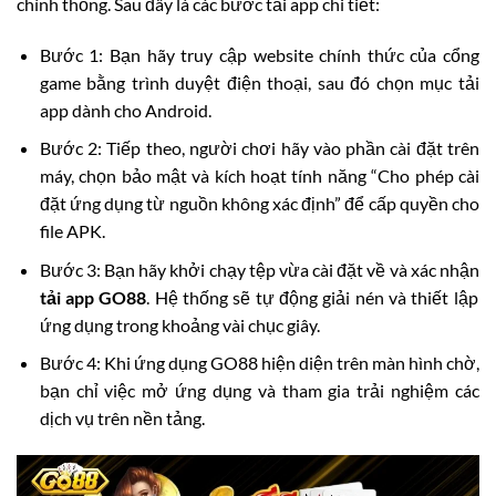
chính thống. Sau đây là các bước tải app chi tiết:
Bước 1: Bạn hãy truy cập website chính thức của cổng
game bằng trình duyệt điện thoại, sau đó chọn mục tải
app dành cho Android.
Bước 2: Tiếp theo, người chơi hãy vào phần cài đặt trên
máy, chọn bảo mật và kích hoạt tính năng “Cho phép cài
đặt ứng dụng từ nguồn không xác định” để cấp quyền cho
file APK.
Bước 3: Bạn hãy khởi chạy tệp vừa cài đặt về và xác nhận
tải app GO88
. Hệ thống sẽ tự động giải nén và thiết lập
ứng dụng trong khoảng vài chục giây.
Bước 4: Khi ứng dụng GO88 hiện diện trên màn hình chờ,
bạn chỉ việc mở ứng dụng và tham gia trải nghiệm các
dịch vụ trên nền tảng.