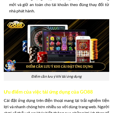
mới và giữ an toàn cho tài khoản theo đúng thay đổi từ
nhà phát hành.
Điểm cần lưu ý khi tải ứng dụng
Ưu điểm của việc tải ứng dụng của GO88
Cài đặt ứng dụng trên điện thoại mang lại trải nghiệm tiện
lợi và nhanh chóng hơn nhiều so với dùng trang web. Người
chơi sẽ thấy rõ sự khác biệt thông qua những lợi ích thực tế