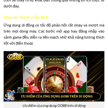
dưới đây.
Thao tác nhanh và ổn định
Ứng dụng di động có tốc độ phản hồi rất nhạy và mượt mà
trên mọi dòng máy. Các bước mở app hay đăng nhập vào
sảnh game đều diễn ra liền mạch nhờ khả năng tương thích
tốt với điện thoại.
Ưu điểm của ứng dụng GO88 trên di động