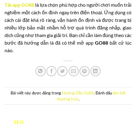
Tải app GO88
là lựa chọn phù hợp cho người chơi muốn trải
nghiệm một cách ổn định ngay trên điện thoại. Ứng dụng có
cách cài đặt khá rõ ràng, vận hành ổn định và được trang bị
nhiều lớp bảo mật nhằm hỗ trợ quá trình đăng nhập, giao
dịch cũng như tham gia giải trí. Bạn chỉ cần làm đúng theo các
bước đã hướng dẫn là đã có thể mở app
GO88
bất cứ lúc
nào.
Bài viết này được đăng trong
Hướng Dẫn Go88
. Đánh dấu
liên kết
thường trực
.
SEO