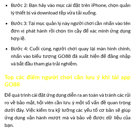
Bước 2: Bạn hãy vào mục cài đặt trên iPhone, chọn quản
lý thiết bị và download tệp vừa tải xuống.
Bước 3: Tại mục quản lý này người chơi cần nhấn vào tên
đơn vị phát hành rồi chọn tin cậy để xác minh ứng dụng
hợp lệ.
Bước 4: Cuối cùng, người chơi quay lại màn hình chính,
nhấn vào biểu tượng GO88 đã xuất hiện để đăng nhập
và bắt đầu tham gia trải nghiệm.
Top các điểm người chơi cần lưu ý khi tải app
GO88
Để quá trình cài đặt ứng dụng diễn ra an toàn và tránh các rủi
ro về bảo mật, hội viên cần lưu ý một số vấn đề quan trọng
dưới đây. Việc kiểm tra kỹ lưỡng các yếu tố cơ bản sẽ giúp
ứng dụng vận hành mượt mà và bảo vệ được dữ liệu của
bạn.