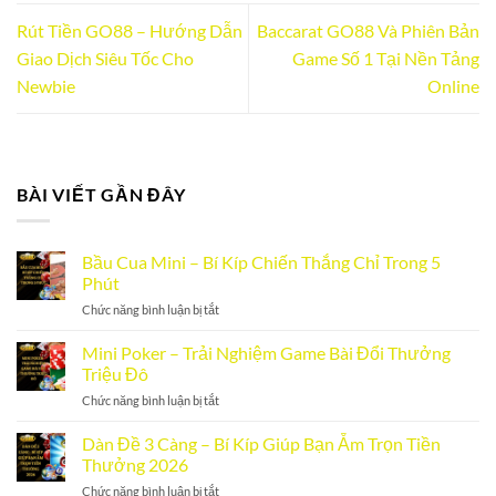
Rút Tiền GO88 – Hướng Dẫn
Baccarat GO88 Và Phiên Bản
Giao Dịch Siêu Tốc Cho
Game Số 1 Tại Nền Tảng
Newbie
Online
BÀI VIẾT GẦN ĐÂY
Bầu Cua Mini – Bí Kíp Chiến Thắng Chỉ Trong 5
Phút
Chức năng bình luận bị tắt
ở
Bầu
Cua
Mini Poker – Trải Nghiệm Game Bài Đổi Thưởng
Mini
Triệu Đô
–
Chức năng bình luận bị tắt
ở
Bí
Mini
Kíp
Poker
Dàn Đề 3 Càng – Bí Kíp Giúp Bạn Ẵm Trọn Tiền
Chiến
–
Thắng
Thưởng 2026
Trải
Chỉ
Chức năng bình luận bị tắt
ở
Nghiệm